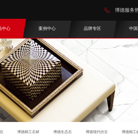
博德服务热线
品中心
案例中心
品牌专区
中国
ODUCT
HOME
CASE
B
石
博德精工石材
博德生态石
博德现代仿古
博德精工