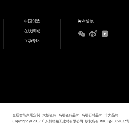
中国创造
关注博德
在线商城
互动专区
全屋智能家居定制
大板瓷砖
高端瓷砖品牌
高端石材品牌
十大品牌
Copyright @ 2017 广东博德精工建材有限公司 版权所有
粤ICP备10050622